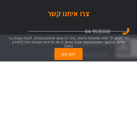
צרו איתנו קשר
04-9535030
כדי לספק לך חוויה מותאמת אישית, אתר זה עושה שימוש בעוגיות, לרבות עוגיות צד
שלישי. בהמשך השימוש באתר את.ה מאשר.ת את מדיניות העוגיות שלנו
[למידע
office@ofirpr.co.il
גלילה
נוסף]
לראש
לחץ כאן
רחוב חורש האלונים 12, רמת ישי
העמוד
השאירו פרטים ונחזור אליכם בהקדם