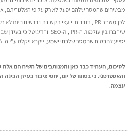
עסקים שנכנסים לתמונה באמצעות אזכורים איכותיים ומער
מבטיחים שהמסר שלהם יפעל לא רק על פי האלגוריתם, אלא
לכן משרדיPR , דוברים ויועצי תקשורת נדרשים הי
שיחברו בין עולמות ה-PR , ה-SEO 
יסייע להבטיח שהמסר שלכם יישמע, ייקרא ויקלט ע"י ה AI ודרכם לציבור הרחב…..
והאסטרטגי. כי בסופו של יום, יחסי ציבור בעידן הבינ
עצמה.