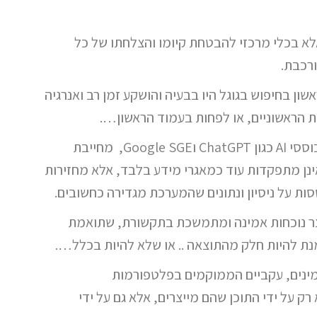
לא בכלי מרכזי להבטחת קיומו והצלחתו של כל
ורכבת.
 בעמוד הראשון בחיפוש בגוגל היו בבעיה והושקע זמן רב ואנרגיה
 הראשוניים, או לפחות בעמוד הראשון….
המהפכה הטכנולוגית המתבטאת בכניסת מנועי חיפוש מבוססי AI כגון ChatGPT וGoogle SGE, מחייבת
נן מתפקדות עוד כמאגרי מידע בלבד, אלא מחזירות
ות על ניסיון ונתונים שהמערכת מגדירה כחשובים.
ייצר נוכחות אמינה ומתמשכת בתקשורת, שתואמת
נת להיות חלק מהתוצאה .. או שלא להיות בכלל….
ורתיים אמינים, עקביים הממוקמים בפלטפורמות
ק על ידי התוכן שהם מייצרים, אלא גם על ידי