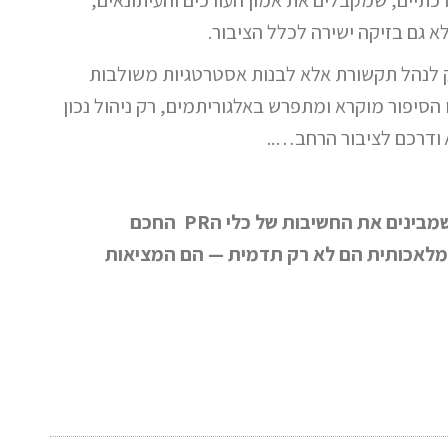
כתיים, שמקבלים את אמון העורכים והעיתונאים,
 גם בזיקה ישירה לכלל הציבור.
ום לא רק לנהל תקשורת אלא לבנות אסטרטגיות משולבות
והדיגיטל כי בעידן שבו הסיפור מוקרא ומתפרש באלגוריתמים, רק ניהול נכון
לסיכום, העתיד כבר כאן והמנותבים של השיח הם אלה שמבינים את החשיבות של כלי הPR החכם
ה המלאכותית הם לא רק תדמית — הם המציאות