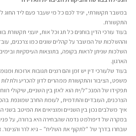
במשבר תקשורתי, יגיד לכם כל מי שעבר פעם ליד החוג לתקש
התקשורת.
בעוד עורכי הדין בוחנים כל תג וכל אות, יועצי תקשורת 
וההשלכות של המשבר על קהלים שונים כמו צרכנים, עובדי
השלכות שניתן לראות בקופה, בתוצאות העיסקיות ובימים א
הארגון.
בעוד שלעורכי דין יש זמן והם רוצים תגובות ארוכות ומנומ
משפט, הציבור והתקשורת ממהרים לדון להכריע ולתלות א
תפקידו של המנכ"ל/ית הוא לאזן בין השניים, שיקולי רו
הצרכנים, העובדים והתדמית, לעומת החרב שמונפת בהמש
איך משלבים נכון בין השניים ומוציאים את המיטב בשני ה
במקרה של דיפולמט נדמה שהבחירה היא ברורה, על פניו –
שבחרו בדרך של "לתקוף את השליח" – גיא לרר והצינור.