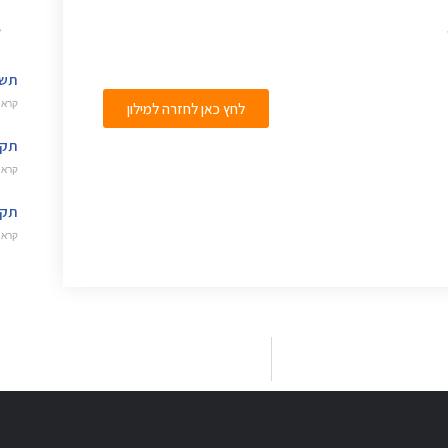
תשד
קרא 
לחץ כאן לחזרה למילון
תקש
קרא 
תקצ
קרא 