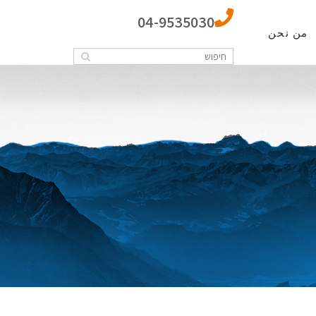
04-9535030
من نحن