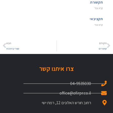
תקשורת
קרא עוד
תקציבאי
קרא עוד
הקודם
הבא
קישורים
קשרי עיתונות
צרו איתנו קשר
04-9535030
office@ofirpr.co.il
רחוב חורש האלונים 12, רמת ישי