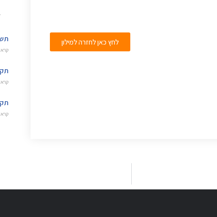
תשד
לחץ כאן לחזרה למילון
קרא 
תקש
קרא 
תקצ
קרא 