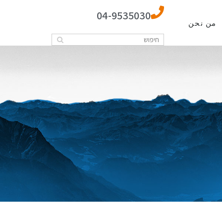
04-9535030
من نحن