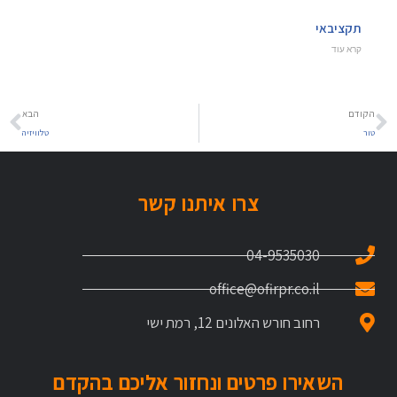
תקציבאי
קרא עוד
הקודם
הבא
טור
טלוויזיה
צרו איתנו קשר
04-9535030
office@ofirpr.co.il
רחוב חורש האלונים 12, רמת ישי
השאירו פרטים ונחזור אליכם בהקדם