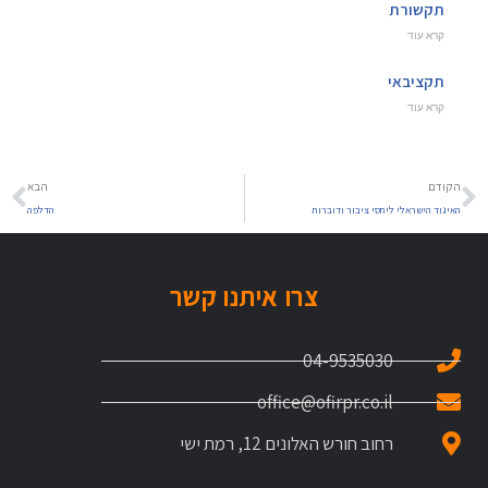
תקשורת
קרא עוד
תקציבאי
קרא עוד
הקודם
הבא
האיגוד הישראלי ליחסי ציבור ודוברות
הדלפה
צרו איתנו קשר
04-9535030
office@ofirpr.co.il
רחוב חורש האלונים 12, רמת ישי