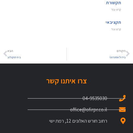
תקשורת
קרא עוד
תקציבאי
קרא עוד
הקודם
הבא
בידול אסטרטגי
בית סוקולוב
צרו איתנו קשר
04-9535030
office@ofirpr.co.il
רחוב חורש האלונים 12, רמת ישי