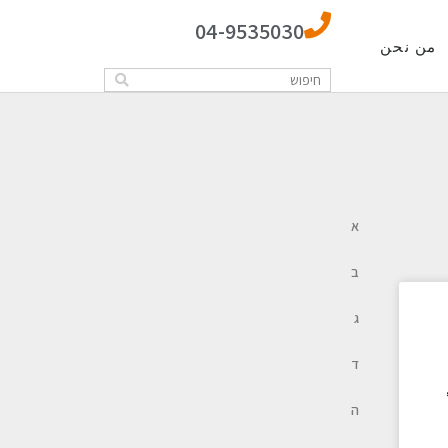
04-9535030
من نحن
א
ב
ג
ד
ה