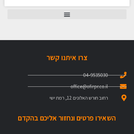
צרו איתנו קשר
04-9535030
office@ofirpr.co.il
רחוב חורש האלונים 12, רמת ישי
השאירו פרטים ונחזור אליכם בהקדם