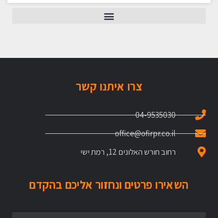
צרו איתנו קשר
04-9535030
office@ofirpr.co.il
רחוב חורש האלונים 12, רמת ישי
השאירו פרטים ונחזור אליכם בהקדם